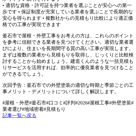
• 適切な資格・許可証を持つ業者を選ぶことが安心への第一
歩です • 保証制度が充実している業者を選ぶことで長期的な
安心を得られます • 複数社からの見積もり比較により適正価
格での工事が実現できます
釜石市で屋根・外壁工事をお考えの方は、これらのポイント
を参考に信頼できる業者を見つけてください。適切な業者選
びにより、住まいを長期間守る質の高い工事が実現します。
まずは複数の業者から見積もりを取得し、じっくりと比較検
討することから始めましょう。建造くんのような一括見積も
りサービスを活用すれば、効率的に優良業者を見つけること
ができるでしょう。
次回予告：釜石市での外壁塗装の適切な時期と季節ごとの工
事メリット・デメリットについて詳しく解説します。
#
屋根・外壁
#
釜石市
#
口コミ
#
評判
#
2026
#
屋根工事
#
外壁塗装
#
業者選び
#
地域密着
#
見積もり
記事一覧へ戻る