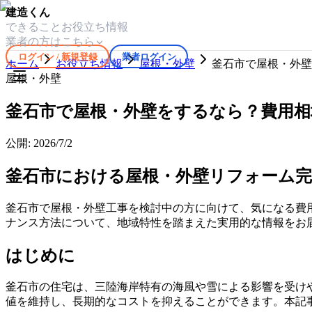
建造くん
できること
お役立ち情報
業者の方はこちら
ログイン / 新規登録
業者ログイン
ホーム
お役立ち情報
屋根・外壁
釜石市で屋根・外壁
屋根・外壁
釜石市で屋根・外壁をするなら？費用相
公開:
2026/7/2
釜石市における屋根・外壁リフォーム
釜石市で屋根・外壁工事を検討中の方に向けて、気になる費
ナンス方法について、地域特性を踏まえた実用的な情報をお
はじめに
釜石市の住宅は、三陸海岸特有の海風や雪による影響を受け
値を維持し、長期的なコストを抑えることができます。本記