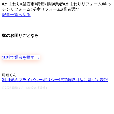
#
水まわり
#
釜石市
#
費用相場
#
業者
#
水まわりリフォーム
#
キッ
チンリフォーム
#
浴室リフォーム
#
業者選び
記事一覧へ戻る
家のお困りごとなら
地元の職人さんに、手数料ゼロで直接ご依頼いただけます
無料で業者を探す →
建造くん
利用規約
プライバシーポリシー
特定商取引法に基づく表記
© 2026 建造くん（株式会社建造）