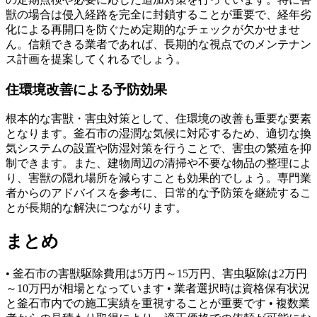
獣の場合は侵入経路を完全に封鎖することが重要で、経年劣
化による再開口を防ぐため定期的なチェックが欠かせませ
ん。信頼できる業者であれば、長期的な視点でのメンテナン
ス計画を提案してくれるでしょう。
住環境改善による予防効果
根本的な害獣・害虫対策として、住環境の改善も重要な要素
となります。釜石市の湿潤な気候に対応するため、適切な換
気システムの設置や防湿対策を行うことで、害虫の繁殖を抑
制できます。また、建物周辺の清掃や不要な物品の整理によ
り、害獣の隠れ場所を減らすことも効果的でしょう。専門業
者からのアドバイスを参考に、日常的な予防策を継続するこ
とが長期的な解決につながります。
まとめ
• 釜石市の害獣駆除費用は5万円～15万円、害虫駆除は2万円
～10万円が相場となっています • 業者選択時は資格保有状況
と釜石市内での施工実績を重視することが重要です • 複数業