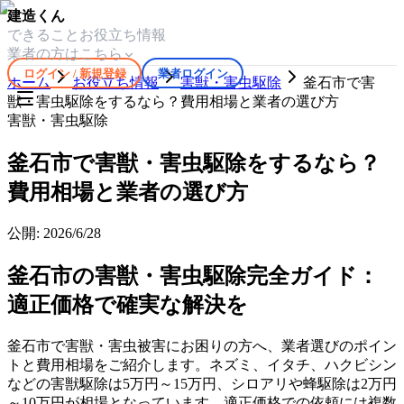
建造くん
できること
お役立ち情報
業者の方はこちら
ログイン / 新規登録
業者ログイン
ホーム
お役立ち情報
害獣・害虫駆除
釜石市で害
獣・害虫駆除をするなら？費用相場と業者の選び方
害獣・害虫駆除
釜石市で害獣・害虫駆除をするなら？
費用相場と業者の選び方
公開:
2026/6/28
釜石市の害獣・害虫駆除完全ガイド：
適正価格で確実な解決を
釜石市で害獣・害虫被害にお困りの方へ、業者選びのポイン
トと費用相場をご紹介します。ネズミ、イタチ、ハクビシン
などの害獣駆除は5万円～15万円、シロアリや蜂駆除は2万円
～10万円が相場となっています。適正価格での依頼には複数