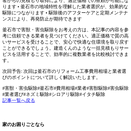
者からの見積もり取得により、適正価格での依頼が可能にな
ります • 釜石市の地域特性を理解した業者選択が、効果的な
駆除につながります • 駆除後のアフターケアと定期メンテナ
ンスにより、再発防止が期待できます
釜石市で害獣・害虫駆除をお考えの方は、本記事の内容を参
考に信頼できる業者を見つけてください。適正価格で質の高
いサービスを受けることで、安心で快適な住環境を取り戻す
ことができるでしょう。建造くんのような一括見積もりサー
ビスを活用することで、効率的に複数業者を比較検討できま
す。
次回予告: 次回は釜石市のリフォーム工事費用相場と業者選
びのポイントについて詳しく解説いたします。
#
害獣・害虫駆除
#
釜石市
#
費用相場
#
業者
#
害獣駆除
#
害虫駆除
#
業者選び
#
ネズミ駆除
#
シロアリ駆除
#
イタチ駆除
記事一覧へ戻る
家のお困りごとなら