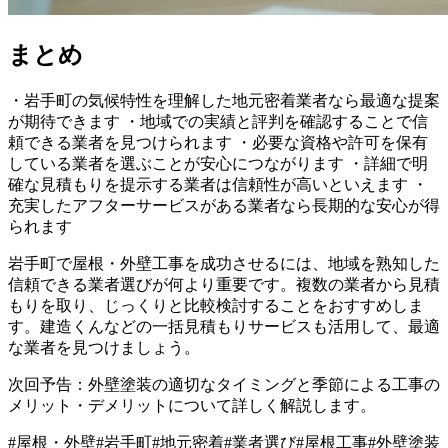
まとめ
・岩手町の気候特性を理解した地元密着業者なら最適な提案
が期待できます ・地域での実績と評判を確認することで信
頼できる業者を見つけられます ・必要な資格や許可を保有
している業者を選ぶことが安心につながります ・詳細で明
確な見積もりを提示する業者は信頼性が高いといえます ・
充実したアフターサービスがある業者なら長期的な安心が得
られます
岩手町で屋根・外壁工事を成功させるには、地域を熟知した
信頼できる業者選びが何より重要です。複数の業者から見積
もりを取り、じっくりと比較検討することをおすすめしま
す。建造くんなどの一括見積もりサービスも活用して、最適
な業者を見つけましょう。
次回予告：外壁塗装の適切なタイミングと季節による工事の
メリット・デメリットについて詳しく解説します。
#
屋根・外壁
#
岩手町
#
地元密着
#
業者選び
#
屋根工事
#
外壁塗装