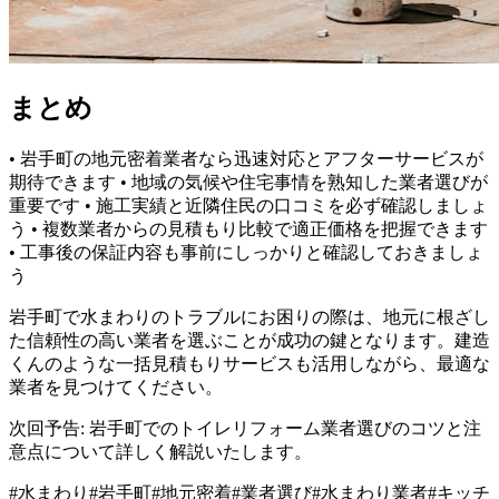
まとめ
• 岩手町の地元密着業者なら迅速対応とアフターサービスが
期待できます • 地域の気候や住宅事情を熟知した業者選びが
重要です • 施工実績と近隣住民の口コミを必ず確認しましょ
う • 複数業者からの見積もり比較で適正価格を把握できます
• 工事後の保証内容も事前にしっかりと確認しておきましょ
う
岩手町で水まわりのトラブルにお困りの際は、地元に根ざし
た信頼性の高い業者を選ぶことが成功の鍵となります。建造
くんのような一括見積もりサービスも活用しながら、最適な
業者を見つけてください。
次回予告: 岩手町でのトイレリフォーム業者選びのコツと注
意点について詳しく解説いたします。
#
水まわり
#
岩手町
#
地元密着
#
業者選び
#
水まわり業者
#
キッチ