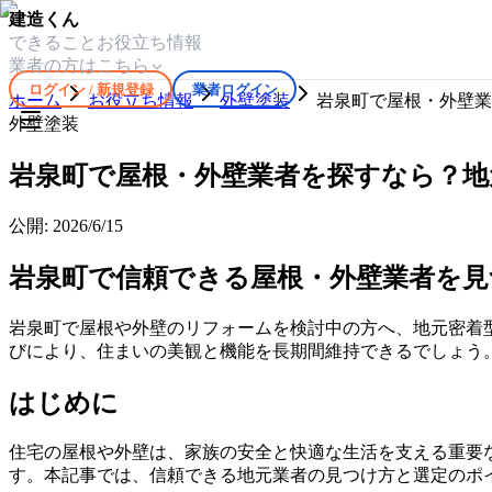
建造くん
できること
お役立ち情報
業者の方はこちら
ログイン / 新規登録
業者ログイン
ホーム
お役立ち情報
外壁塗装
岩泉町で屋根・外壁業
外壁塗装
岩泉町で屋根・外壁業者を探すなら？地
公開:
2026/6/15
岩泉町で信頼できる屋根・外壁業者を
岩泉町で屋根や外壁のリフォームを検討中の方へ、地元密着
びにより、住まいの美観と機能を長期間維持できるでしょう
はじめに
住宅の屋根や外壁は、家族の安全と快適な生活を支える重要
す。本記事では、信頼できる地元業者の見つけ方と選定のポ