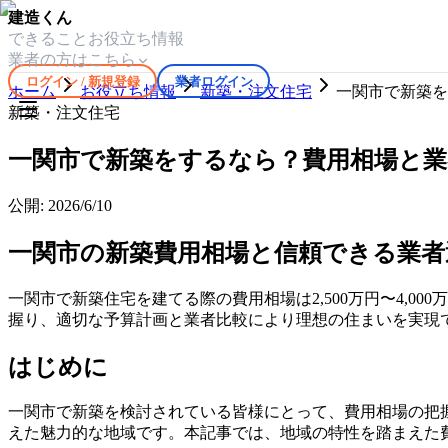
建造くん
できること
お役立ち情報
業者の方はこちら
ログイン / 新規登録
業者ログイン
ホーム
お役立ち情報
新築・注文住宅
一関市で新築を
新築・注文住宅
一関市で新築をするなら？費用相場と業
公開:
2026/6/10
一関市の新築費用相場と信頼できる業者
一関市で新築住宅を建てる際の費用相場は2,500万円〜4,00
握り、適切な予算計画と業者比較により理想の住まいを実現
はじめに
一関市で新築を検討されている皆様にとって、費用相場の把
えた魅力的な地域です。本記事では、地域の特性を踏まえた