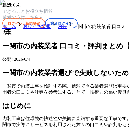
建造くん
できること
お役立ち情報
業者の方はこちら
ログイン / 新規登録
業者ログイン
ホーム
お役立ち情報
内装
一関市の内装業者 口コミ・
内装
一関市の内装業者 口コミ・評判まとめ【2
公開:
2026/6/4
一関市の内装業者選びで失敗しないた
一関市で内装工事を検討する際、信頼できる業者選びは重要
用者の口コミや評判を参考にすることで、技術力の高い優良
はじめに
内装工事は住環境の快適性や美観に直結する重要な工事です
関市で実際にサービスを利用された方々の口コミや評判をも