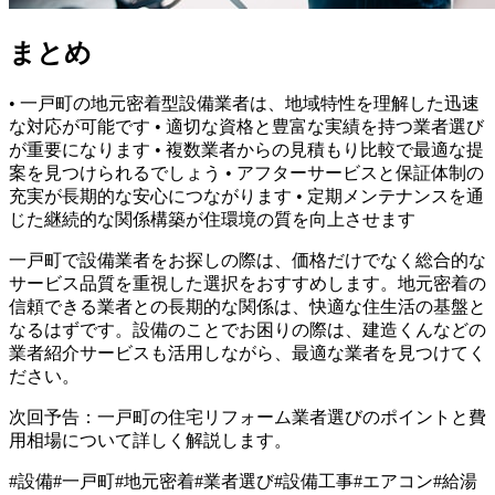
まとめ
• 一戸町の地元密着型設備業者は、地域特性を理解した迅速
な対応が可能です • 適切な資格と豊富な実績を持つ業者選び
が重要になります • 複数業者からの見積もり比較で最適な提
案を見つけられるでしょう • アフターサービスと保証体制の
充実が長期的な安心につながります • 定期メンテナンスを通
じた継続的な関係構築が住環境の質を向上させます
一戸町で設備業者をお探しの際は、価格だけでなく総合的な
サービス品質を重視した選択をおすすめします。地元密着の
信頼できる業者との長期的な関係は、快適な住生活の基盤と
なるはずです。設備のことでお困りの際は、建造くんなどの
業者紹介サービスも活用しながら、最適な業者を見つけてく
ださい。
次回予告：一戸町の住宅リフォーム業者選びのポイントと費
用相場について詳しく解説します。
#
設備
#
一戸町
#
地元密着
#
業者選び
#
設備工事
#
エアコン
#
給湯