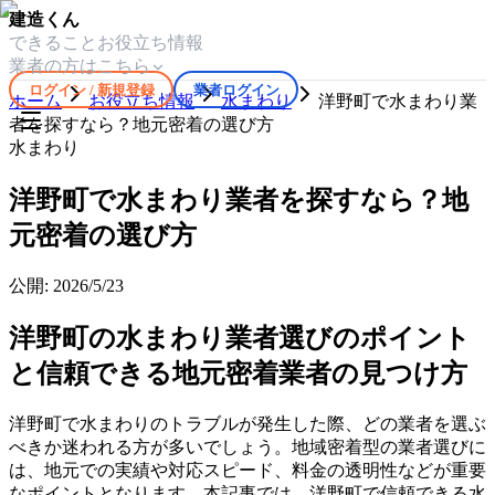
建造くん
できること
お役立ち情報
業者の方はこちら
ログイン / 新規登録
業者ログイン
ホーム
お役立ち情報
水まわり
洋野町で水まわり業
者を探すなら？地元密着の選び方
水まわり
洋野町で水まわり業者を探すなら？地
元密着の選び方
公開:
2026/5/23
洋野町の水まわり業者選びのポイント
と信頼できる地元密着業者の見つけ方
洋野町で水まわりのトラブルが発生した際、どの業者を選ぶ
べきか迷われる方が多いでしょう。地域密着型の業者選びに
は、地元での実績や対応スピード、料金の透明性などが重要
なポイントとなります。本記事では、洋野町で信頼できる水