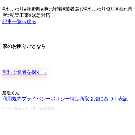
#
水まわり
#
洋野町
#
地元密着
#
業者選び
#
水まわり修理
#
地元業
者
#
配管工事
#
緊急対応
記事一覧へ戻る
家のお困りごとなら
地元の職人さんに、手数料ゼロで直接ご依頼いただけます
無料で業者を探す →
建造くん
利用規約
プライバシーポリシー
特定商取引法に基づく表記
© 2026 建造くん（株式会社建造）