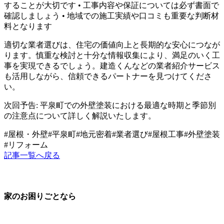
することが大切です • 工事内容や保証については必ず書面で
確認しましょう • 地域での施工実績や口コミも重要な判断材
料となります
適切な業者選びは、住宅の価値向上と長期的な安心につなが
ります。慎重な検討と十分な情報収集により、満足のいく工
事を実現できるでしょう。建造くんなどの業者紹介サービス
も活用しながら、信頼できるパートナーを見つけてくださ
い。
次回予告: 平泉町での外壁塗装における最適な時期と季節別
の注意点について詳しく解説いたします。
#
屋根・外壁
#
平泉町
#
地元密着
#
業者選び
#
屋根工事
#
外壁塗装
#
リフォーム
記事一覧へ戻る
家のお困りごとなら
地元の職人さんに、手数料ゼロで直接ご依頼いただけます