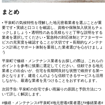
まとめ
• 平泉町の気候特性を理解した地元密着業者を選ぶことが重
要です • 実績と口コミを確認し、資格や保険加入状況もチェ
ックしましょう • 透明性のある見積もりと丁寧な説明をする
業者を選択してください • 緊急時の対応体制とアフターサー
ビスの充実度を確認することが大切です • 長期的なメンテナ
ンス計画とサポート体制を重視した業者選びを心がけましょ
う
平泉町で修繕・メンテナンス業者をお探しの際は、これらの
ポイントを参考に慎重に選定してください。信頼できる地元
業者との出会いが、住宅を長期間良好な状態で維持する第一
歩となります。建造くんのような信頼できるサービスも活用
しながら、最適な業者を見つけることをおすすめします。
次回予告: 平泉町の住宅で多い雨漏りの原因と予防方法につ
いて詳しく解説します。
#
修繕・メンテナンス
#
平泉町
#
地元密着
#
業者選び
#
修繕業者
#