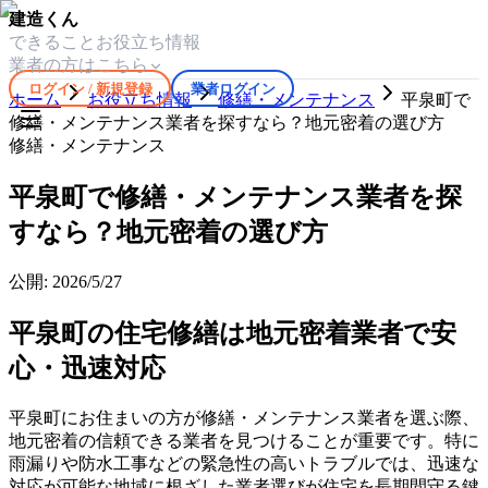
建造くん
できること
お役立ち情報
業者の方はこちら
ログイン / 新規登録
業者ログイン
ホーム
お役立ち情報
修繕・メンテナンス
平泉町で
修繕・メンテナンス業者を探すなら？地元密着の選び方
修繕・メンテナンス
平泉町で修繕・メンテナンス業者を探
すなら？地元密着の選び方
公開:
2026/5/27
平泉町の住宅修繕は地元密着業者で安
心・迅速対応
平泉町にお住まいの方が修繕・メンテナンス業者を選ぶ際、
地元密着の信頼できる業者を見つけることが重要です。特に
雨漏りや防水工事などの緊急性の高いトラブルでは、迅速な
対応が可能な地域に根ざした業者選びが住宅を長期間守る鍵