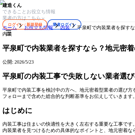
建造くん
できること
お役立ち情報
業者の方はこちら
ログイン / 新規登録
業者ログイン
ホーム
お役立ち情報
内装
平泉町で内装業者を探すな
内装
平泉町で内装業者を探すなら？地元密着
公開:
2026/5/23
平泉町の内装工事で失敗しない業者選
平泉町で内装工事を検討中の方へ、地元密着型業者の選び方
フォローまで含めた総合的な判断基準をお伝えしていきます
はじめに
内装工事は住まいの快適性を大きく左右する重要な工事です
内装業者を見つけるための具体的なポイントと、地元密着な