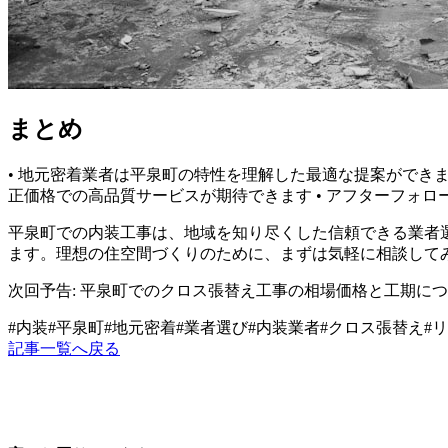
まとめ
• 地元密着業者は平泉町の特性を理解した最適な提案ができます
正価格での高品質サービスが期待できます • アフターフォ
平泉町での内装工事は、地域を知り尽くした信頼できる業者
ます。理想の住空間づくりのために、まずは気軽に相談して
次回予告: 平泉町でのクロス張替え工事の相場価格と工期に
#
内装
#
平泉町
#
地元密着
#
業者選び
#
内装業者
#
クロス張替え
#
リ
記事一覧へ戻る