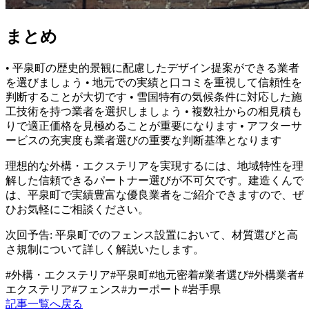
まとめ
• 平泉町の歴史的景観に配慮したデザイン提案ができる業者
を選びましょう • 地元での実績と口コミを重視して信頼性を
判断することが大切です • 雪国特有の気候条件に対応した施
工技術を持つ業者を選択しましょう • 複数社からの相見積も
りで適正価格を見極めることが重要になります • アフターサ
ービスの充実度も業者選びの重要な判断基準となります
理想的な外構・エクステリアを実現するには、地域特性を理
解した信頼できるパートナー選びが不可欠です。建造くんで
は、平泉町で実績豊富な優良業者をご紹介できますので、ぜ
ひお気軽にご相談ください。
次回予告: 平泉町でのフェンス設置において、材質選びと高
さ規制について詳しく解説いたします。
#
外構・エクステリア
#
平泉町
#
地元密着
#
業者選び
#
外構業者
#
エクステリア
#
フェンス
#
カーポート
#
岩手県
記事一覧へ戻る