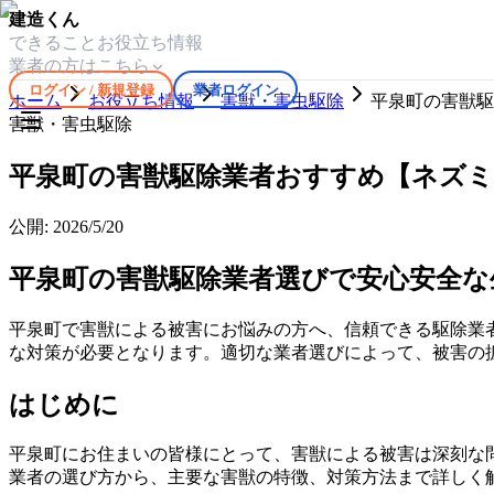
建造くん
できること
お役立ち情報
業者の方はこちら
ログイン / 新規登録
業者ログイン
ホーム
お役立ち情報
害獣・害虫駆除
平泉町の害獣駆
害獣・害虫駆除
平泉町の害獣駆除業者おすすめ【ネズ
公開:
2026/5/20
平泉町の害獣駆除業者選びで安心安全な
平泉町で害獣による被害にお悩みの方へ、信頼できる駆除業
な対策が必要となります。適切な業者選びによって、被害の
はじめに
平泉町にお住まいの皆様にとって、害獣による被害は深刻な
業者の選び方から、主要な害獣の特徴、対策方法まで詳しく