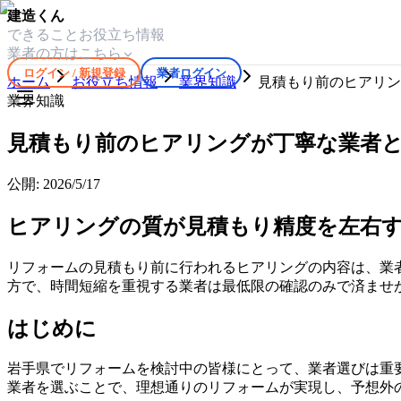
建造くん
できること
お役立ち情報
業者の方はこちら
ログイン / 新規登録
業者ログイン
ホーム
お役立ち情報
業界知識
見積もり前のヒアリン
業界知識
見積もり前のヒアリングが丁寧な業者
公開:
2026/5/17
ヒアリングの質が見積もり精度を左右
リフォームの見積もり前に行われるヒアリングの内容は、業
方で、時間短縮を重視する業者は最低限の確認のみで済ませ
はじめに
岩手県でリフォームを検討中の皆様にとって、業者選びは重
業者を選ぶことで、理想通りのリフォームが実現し、予想外