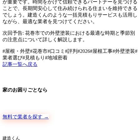
が重要です。時間をかけて信頼できるパートナーを見つける
ことで、長期間安心して住み続けられる住まいを維持できる
でしょう。建造くんのような一括見積もりサービスも活用し
ながら、最適な業者を見つけてください。
次回予告: 花巻市での外壁塗装における最適な時期と季節別
の注意点について詳しく解説します。
#
屋根・外壁
#
花巻市
#
口コミ
#
評判
#
2026
#
屋根工事
#
外壁塗装
#
業者選び
#
見積もり
#
地域密着
記事一覧へ戻る
家のお困りごとなら
地元の職人さんに、手数料ゼロで直接ご依頼いただけます
無料で業者を探す →
建造くん