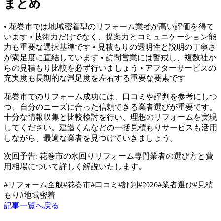
まとめ
• 花巻市では地域密着型のリフォーム業者が高い評価を得て
います • 技術力だけでなく、提案力とコミュニケーション能
力も重要な選択基準です • 見積もりの透明性と説明の丁寧さ
が満足度に直結しています • 訪問営業には警戒し、複数社か
らの見積もり比較を必ず行いましょう • アフターサービスの
充実度も長期的な満足度を左右する重要な要素です
花巻市でのリフォーム成功には、口コミや評判を参考にしつ
つ、自分のニーズに合った信頼できる業者選びが重要です。
十分な情報収集と比較検討を行い、理想のリフォームを実現
してください。建造くんなどの一括見積もりサービスも活用
しながら、最適な業者を見つけていきましょう。
次回予告: 花巻市の水回りリフォーム専門業者の選び方と費
用相場について詳しく解説いたします。
#
リフォーム全般
#
花巻市
#
口コミ
#
評判
#
2026
#
業者選び
#
見積
もり
#
地域密着
記事一覧へ戻る