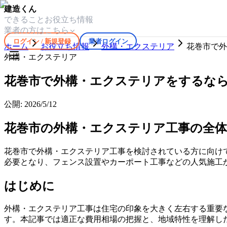
建造くん
できること
お役立ち情報
業者の方はこちら
ログイン / 新規登録
業者ログイン
ホーム
お役立ち情報
外構・エクステリア
花巻市で外
外構・エクステリア
花巻市で外構・エクステリアをするな
公開:
2026/5/12
花巻市の外構・エクステリア工事の全体
花巻市で外構・エクステリア工事を検討されている方に向けて
必要となり、フェンス設置やカーポート工事などの人気施工
はじめに
外構・エクステリア工事は住宅の印象を大きく左右する重要
す。本記事では適正な費用相場の把握と、地域特性を理解し