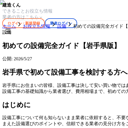
建造くん
できること
お役立ち情報
業者の方はこちら
ログイン / 新規登録
業者ログイン
ホーム
お役立ち情報
設備
初めての設備完全ガイド【
設備
初めての設備完全ガイド【岩手県版】
公開:
2026/5/27
岩手県で初めて設備工事を検討する方へ
岩手県にお住まいの皆様、設備工事は決して安い買い物では
設備工事の基礎知識から業者選び、費用相場まで、初めての
はじめに
設備工事について何も知らないまま業者に依頼すると、不要
まえた設備選びのポイントや、信頼できる業者の見分け方を