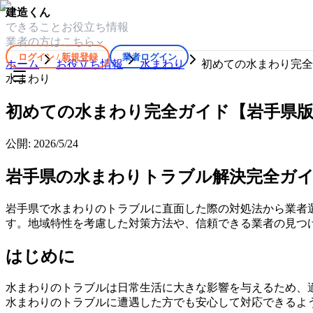
建造くん
できること
お役立ち情報
業者の方はこちら
ログイン / 新規登録
業者ログイン
ホーム
お役立ち情報
水まわり
初めての水まわり完全
水まわり
初めての水まわり完全ガイド【岩手県
公開:
2026/5/24
岩手県の水まわりトラブル解決完全ガ
岩手県で水まわりのトラブルに直面した際の対処法から業者
す。地域特性を考慮した対策方法や、信頼できる業者の見つ
はじめに
水まわりのトラブルは日常生活に大きな影響を与えるため、
水まわりのトラブルに遭遇した方でも安心して対応できるよ