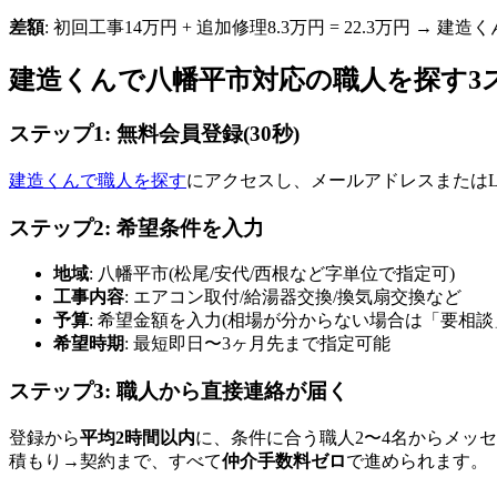
差額
: 初回工事14万円 + 追加修理8.3万円 = 22.3万円 → 建
建造くんで八幡平市対応の職人を探す3
ステップ1: 無料会員登録(30秒)
建造くんで職人を探す
にアクセスし、メールアドレスまたはL
ステップ2: 希望条件を入力
地域
: 八幡平市(松尾/安代/西根など字単位で指定可)
工事内容
: エアコン取付/給湯器交換/換気扇交換など
予算
: 希望金額を入力(相場が分からない場合は「要相談
希望時期
: 最短即日〜3ヶ月先まで指定可能
ステップ3: 職人から直接連絡が届く
登録から
平均2時間以内
に、条件に合う職人2〜4名からメッ
積もり→契約まで、すべて
仲介手数料ゼロ
で進められます。