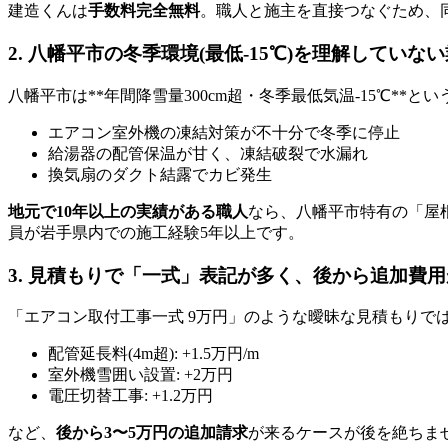
建造くんは
手数料完全無料
。職人と施主を直接つなぐため、
2. 八幡平市の冬季環境(最低-15℃)を理解していな
八幡平市は**年間降雪量300cm超・冬季最低気温-15℃*
エアコン室外機の凍結対策が不十分で冬季に停止
給湯器の配管保温が甘く、凍結破裂で水漏れ
換気扇のダクト結露でカビ発生
地元で10年以上の実績がある職人
なら、八幡平市特有の「屋
員が岩手県内での施工経験5年以上です。
3. 見積もりで「一式」表記が多く、後から追加費
「エアコン取付工事一式 9万円」のような曖昧な見積もりでは
配管延長料(4m超): +1.5万円/m
室外機雪囲い設置: +2万円
電圧切替工事: +1.2万円
など、
後から3〜5万円の追加請求
が来るケースが後を絶ちま