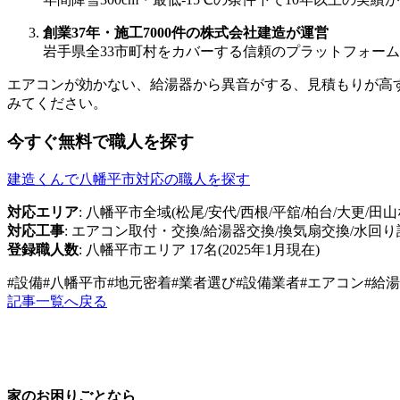
創業37年・施工7000件の株式会社建造が運営
岩手県全33市町村をカバーする信頼のプラットフォー
エアコンが効かない、給湯器から異音がする、見積もりが高
みてください。
今すぐ無料で職人を探す
建造くんで八幡平市対応の職人を探す
対応エリア
: 八幡平市全域(松尾/安代/西根/平舘/柏台/大更/田山
対応工事
: エアコン取付・交換/給湯器交換/換気扇交換/水回り
登録職人数
: 八幡平市エリア 17名(2025年1月現在)
#
設備
#
八幡平市
#
地元密着
#
業者選び
#
設備業者
#
エアコン
#
給湯
記事一覧へ戻る
家のお困りごとなら