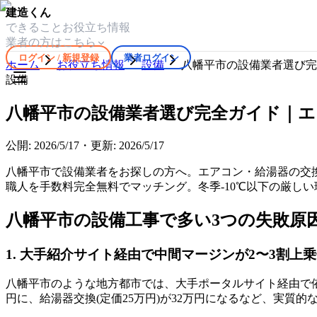
建造くん
できること
お役立ち情報
業者の方はこちら
ログイン / 新規登録
業者ログイン
ホーム
お役立ち情報
設備
八幡平市の設備業者選び完
設備
八幡平市の設備業者選び完全ガイド｜エ
公開:
2026/5/17
・
更新:
2026/5/17
八幡平市で設備業者をお探しの方へ。エアコン・給湯器の交
職人を手数料完全無料でマッチング。冬季-10℃以下の厳しい
八幡平市の設備工事で多い3つの失敗原
1. 大手紹介サイト経由で中間マージンが2〜3割上
八幡平市のような地方都市では、大手ポータルサイト経由で依頼
円に、給湯器交換(定価25万円)が32万円になるなど、実質