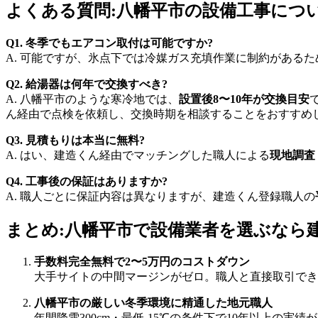
よくある質問:八幡平市の設備工事につ
Q1. 冬季でもエアコン取付は可能ですか?
A. 可能ですが、氷点下では冷媒ガス充填作業に制約があるた
Q2. 給湯器は何年で交換すべき?
A. 八幡平市のような寒冷地では、
設置後8〜10年が交換目安
ん経由で点検を依頼し、交換時期を相談することをおすすめ
Q3. 見積もりは本当に無料?
A. はい、建造くん経由でマッチングした職人による
現地調査
Q4. 工事後の保証はありますか?
A. 職人ごとに保証内容は異なりますが、建造くん登録職人の
まとめ:八幡平市で設備業者を選ぶなら
手数料完全無料で2〜5万円のコストダウン
大手サイトの中間マージンがゼロ。職人と直接取引でき
八幡平市の厳しい冬季環境に精通した地元職人
年間降雪300cm・最低-15℃の条件下で10年以上の実