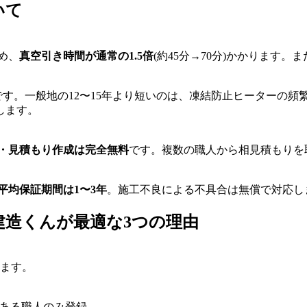
いて
め、
真空引き時間が通常の1.5倍
(約45分→70分)かかります
です。一般地の12〜15年より短いのは、凍結防止ヒーターの頻
します。
・見積もり作成は完全無料
です。複数の職人から相見積もりを
平均保証期間は1〜3年
。施工不良による不具合は無償で対応し
建造くんが最適な3つの理由
ます。
績がある職人のみ登録。