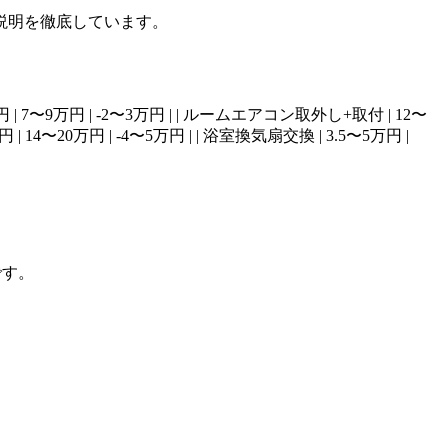
説明を徹底しています。
 | 9〜12万円 | 7〜9万円 | -2〜3万円 | | ルームエアコン取外し+取付 | 12〜
円 | 14〜20万円 | -4〜5万円 | | 浴室換気扇交換 | 3.5〜5万円 |
です。