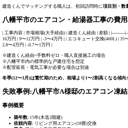
建造くんでマッチングする職人は、初回訪問時に
項目別・数
八幡平市のエアコン・給湯器工事の費用相場
| 工事内容 | 市場相場(大手経由) | 建造くん経由 | 差額 | |---------|----
16万円 | 9〜12万円 | -3〜4万円 | | エコキュート交換(460L) | 35
2.8〜4万円 | -0.7〜1万円 |
※建造くん経由=手数料ゼロ・職人直接施工の場合
※八幡平市内の標準的な戸建住宅を想定
※配管延長・電気工事が必要な場合は別途
冬季(12〜3月)は繁忙期のため、相場より1〜2割高くなる傾向
失敗事例:八幡平市A様邸のエアコン凍
事例概要
築年数
: 15年(木造2階建)
依頼内容
: リビング用エアコン(18畳)交換