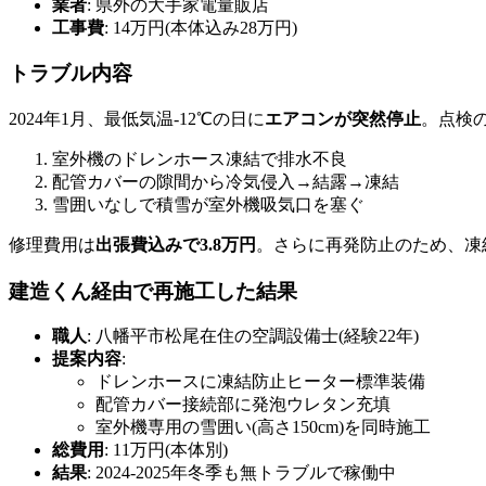
業者
: 県外の大手家電量販店
工事費
: 14万円(本体込み28万円)
トラブル内容
2024年1月、最低気温-12℃の日に
エアコンが突然停止
。点検
室外機のドレンホース凍結で排水不良
配管カバーの隙間から冷気侵入→結露→凍結
雪囲いなしで積雪が室外機吸気口を塞ぐ
修理費用は
出張費込みで3.8万円
。さらに再発防止のため、凍結
建造くん経由で再施工した結果
職人
: 八幡平市松尾在住の空調設備士(経験22年)
提案内容
:
ドレンホースに凍結防止ヒーター標準装備
配管カバー接続部に発泡ウレタン充填
室外機専用の雪囲い(高さ150cm)を同時施工
総費用
: 11万円(本体別)
結果
: 2024-2025年冬季も無トラブルで稼働中