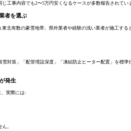
同じ工事内容でも2〜5万円安くなるケースが多数報告されてい
い業者を選ぶ
*という東北有数の豪雪地帯。県外業者や経験の浅い業者が施工す
根雪対策」「配管埋設深度」「凍結防止ヒーター配置」を標準
用が発生
、実際には:
せん。