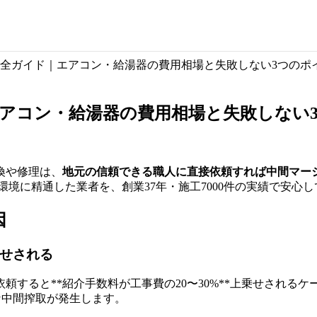
全ガイド｜エアコン・給湯器の費用相場と失敗しない3つのポ
アコン・給湯器の費用相場と失敗しない
換や修理は、
地元の信頼できる職人に直接依頼すれば中間マー
環境に精通した業者を、創業37年・施工7000件の実績で安心
因
乗せされる
すると**紹介手数料が工事費の20〜30%**上乗せされるケー
的な中間搾取が発生します。