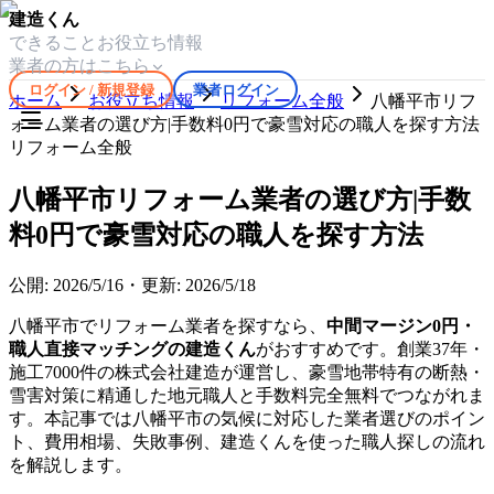
建造くん
できること
お役立ち情報
業者の方はこちら
ログイン / 新規登録
業者ログイン
ホーム
お役立ち情報
リフォーム全般
八幡平市リフ
ォーム業者の選び方|手数料0円で豪雪対応の職人を探す方法
リフォーム全般
八幡平市リフォーム業者の選び方|手数
料0円で豪雪対応の職人を探す方法
公開:
2026/5/16
・
更新:
2026/5/18
八幡平市でリフォーム業者を探すなら、
中間マージン0円・
職人直接マッチングの建造くん
がおすすめです。創業37年・
施工7000件の株式会社建造が運営し、豪雪地帯特有の断熱・
雪害対策に精通した地元職人と手数料完全無料でつながれま
す。本記事では八幡平市の気候に対応した業者選びのポイン
ト、費用相場、失敗事例、建造くんを使った職人探しの流れ
を解説します。