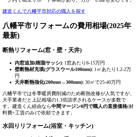
建造くんで八幡平市対応の職人を探す
八幡平市リフォームの費用相場(2025年
最新)
断熱リフォーム(窓・壁・天井)
内窓追加(樹脂サッシ)
: 1窓あたり8-15万円
壁断熱材充填(グラスウール100mm)
: 1㎡あたり1.2-2万
円
天井断熱強化(200mm→300mm)
: 30㎡で25-40万円
八幡平市では冬季暖房費削減のため断熱改修が人気ですが、
大手業者だと上記相場の1.3倍請求されるケースが多数で
す。建造くん経由なら
中間マージン0円で職人の直接価格
(材
料費+工賃のみ)で依頼できます。
水回りリフォーム(浴室・キッチン)