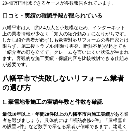
20-40万円削減できるケースが多数報告されています。
口コミ・実績の確認手段が限られている
八幡平市は人口約2.4万人と小規模なため、インターネット
上の業者情報が少なく「知人の紹介頼み」になりがちです。
しかし紹介業者が必ずしも豪雪対応リフォームの専門家とは
限らず、施工後トラブル(雨漏り再発、断熱不足)が起きても
「紹介者の顔を立てて」クレームを言いにくい状況が生まれ
ます。客観的な施工実績・保証内容を比較検討できる仕組み
が必要です。
八幡平市で失敗しないリフォーム業者
の選び方
1. 豪雪地帯施工の実績年数と件数を確認
最低10年以上・年間20件以上の八幡平市内施工実績
がある業
者を選びましょう。具体的には「断熱改修○件」「屋根雪止
め設置○件」など数字で示せる業者が信頼できます。建造く