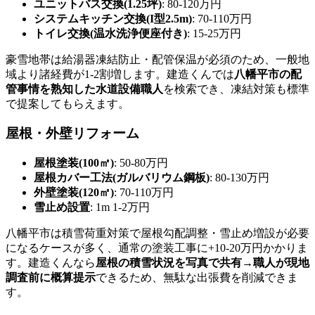
ユニットバス交換(1.25坪)
: 80-120万円
システムキッチン交換(I型2.5m)
: 70-110万円
トイレ交換(温水洗浄便座付き)
: 15-25万円
豪雪地帯は給湯器凍結防止・配管保温が必須のため、一般地
域より諸経費が1-2割増します。建造くんでは
八幡平市の配
管事情を熟知した水道設備職人
を検索でき、凍結対策も標準
で提案してもらえます。
屋根・外壁リフォーム
屋根塗装(100㎡)
: 50-80万円
屋根カバー工法(ガルバリウム鋼板)
: 80-130万円
外壁塗装(120㎡)
: 70-110万円
雪止め設置
: 1m 1-2万円
八幡平市は積雪荷重対策で屋根勾配調整・雪止め増設が必要
になるケースが多く、通常の塗装工事に+10-20万円かかりま
す。建造くんなら
屋根の積雪状況を写真で共有→職人が現地
調査前に概算提示
できるため、無駄な出張費を削減できま
す。