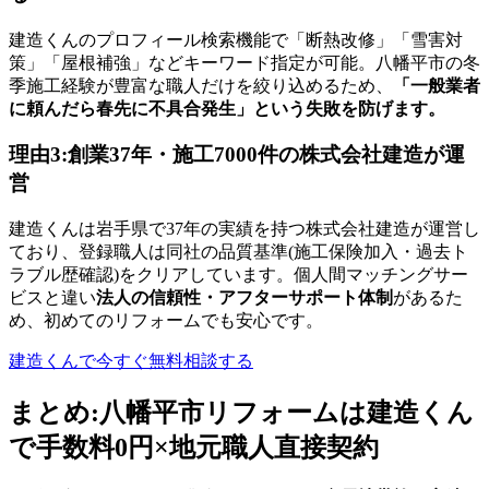
建造くんのプロフィール検索機能で「断熱改修」「雪害対
策」「屋根補強」などキーワード指定が可能。八幡平市の冬
季施工経験が豊富な職人だけを絞り込めるため、
「一般業者
に頼んだら春先に不具合発生」という失敗を防げます。
理由3:創業37年・施工7000件の株式会社建造が運
営
建造くんは岩手県で37年の実績を持つ株式会社建造が運営し
ており、登録職人は同社の品質基準(施工保険加入・過去ト
ラブル歴確認)をクリアしています。個人間マッチングサー
ビスと違い
法人の信頼性・アフターサポート体制
があるた
め、初めてのリフォームでも安心です。
建造くんで今すぐ無料相談する
まとめ:八幡平市リフォームは建造くん
で手数料0円×地元職人直接契約