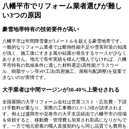
八幡平市でリフォーム業者選びが難し
い3つの原因
豪雪地帯特有の技術要件が高い
八幡平市は年間降雪量が3メートルを超える豪雪地帯です。
一般的なリフォーム業者では断熱性能不足や雪害対策の知識
が浅く、施工後にすきま風や結露が発生するケースが少なく
ありません。地元で長年実績を積んだ職人でなければ、八幡
平市特有の気候条件に適した材料選定(高性能グラスウー
ル、樹脂サッシ等)や工法(気密施工、屋根勾配調整)を提案で
きないのが実情です。
大手業者は中間マージンが30-40%上乗せされる
全国展開の大手リフォーム会社は営業コスト・広告費・下請
け手数料が重なり、実際の工事費の1.3~1.5倍が請求されま
す。例えば盛岡市や花巻市の大手支店経由で八幡平市の現場
を依頼すると、移動費・管理費も加算され割高になりがちで
す。一方で地元密着の職人直接契約なら同じ品質でも費用を