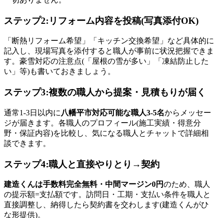
ステップ2:リフォーム内容を投稿(写真添付OK)
「断熱リフォーム希望」「キッチン交換希望」など具体的に
記入し、現場写真を添付すると職人が事前に状況把握できま
す。豪雪対応の注意点(「屋根の雪が多い」「凍結防止した
い」等)も書いておきましょう。
ステップ3:複数の職人から提案・見積もりが届く
通常1-3日以内に
八幡平市対応可能な職人3-5名
からメッセー
ジが届きます。各職人のプロフィール(施工実績・得意分
野・保証内容)を比較し、気になる職人とチャットで詳細相
談できます。
ステップ4:職人と直接やりとり→契約
建造くんは手数料完全無料・中間マージン0円
のため、職人
の提示額=支払額です。訪問日・工期・支払い条件を職人と
直接調整し、納得したら契約書を交わします(建造くんがひ
な形提供)。