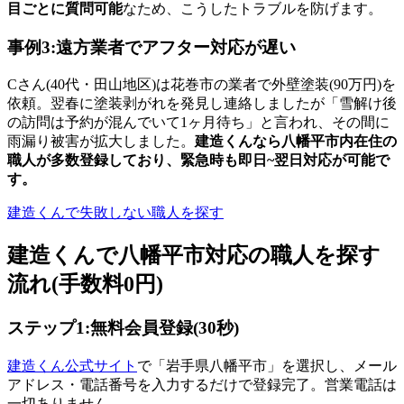
目ごとに質問可能
なため、こうしたトラブルを防げます。
事例3:遠方業者でアフター対応が遅い
Cさん(40代・田山地区)は花巻市の業者で外壁塗装(90万円)を
依頼。翌春に塗装剥がれを発見し連絡しましたが「雪解け後
の訪問は予約が混んでいて1ヶ月待ち」と言われ、その間に
雨漏り被害が拡大しました。
建造くんなら八幡平市内在住の
職人が多数登録しており、緊急時も即日~翌日対応が可能で
す。
建造くんで失敗しない職人を探す
建造くんで八幡平市対応の職人を探す
流れ(手数料0円)
ステップ1:無料会員登録(30秒)
建造くん公式サイト
で「岩手県八幡平市」を選択し、メール
アドレス・電話番号を入力するだけで登録完了。営業電話は
一切ありません。