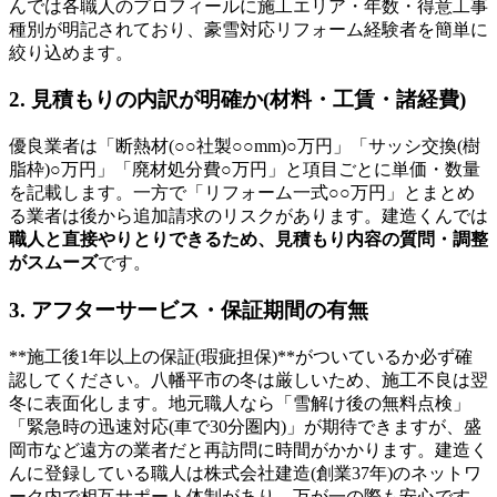
んでは各職人のプロフィールに施工エリア・年数・得意工事
種別が明記されており、豪雪対応リフォーム経験者を簡単に
絞り込めます。
2. 見積もりの内訳が明確か(材料・工賃・諸経費)
優良業者は「断熱材(○○社製○○mm)○万円」「サッシ交換(樹
脂枠)○万円」「廃材処分費○万円」と項目ごとに単価・数量
を記載します。一方で「リフォーム一式○○万円」とまとめ
る業者は後から追加請求のリスクがあります。建造くんでは
職人と直接やりとりできるため、見積もり内容の質問・調整
がスムーズ
です。
3. アフターサービス・保証期間の有無
**施工後1年以上の保証(瑕疵担保)**がついているか必ず確
認してください。八幡平市の冬は厳しいため、施工不良は翌
冬に表面化します。地元職人なら「雪解け後の無料点検」
「緊急時の迅速対応(車で30分圏内)」が期待できますが、盛
岡市など遠方の業者だと再訪問に時間がかかります。建造く
んに登録している職人は株式会社建造(創業37年)のネットワ
ーク内で相互サポート体制があり、万が一の際も安心です。