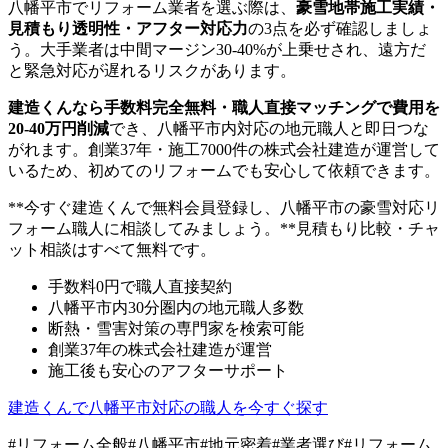
八幡平市でリフォーム業者を選ぶ際は、
豪雪地帯施工実績・
見積もり透明性・アフター対応力
の3点を必ず確認しましょ
う。大手業者は中間マージン30-40%が上乗せされ、遠方だ
と緊急対応が遅れるリスクがあります。
建造くんなら手数料完全無料・職人直接マッチングで費用を
20-40万円削減
でき、八幡平市内対応の地元職人と即日つな
がれます。創業37年・施工7000件の株式会社建造が運営して
いるため、初めてのリフォームでも安心して依頼できます。
**今すぐ建造くんで無料会員登録し、八幡平市の豪雪対応リ
フォーム職人に相談してみましょう。**見積もり比較・チャ
ット相談はすべて無料です。
手数料0円で職人直接契約
八幡平市内30分圏内の地元職人多数
断熱・雪害対策の専門家を検索可能
創業37年の株式会社建造が運営
施工後も安心のアフターサポート
建造くんで八幡平市対応の職人を今すぐ探す
#
リフォーム全般
#
八幡平市
#
地元密着
#
業者選び
#
リフォーム