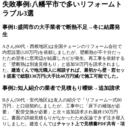
失敗事例:八幡平市で多いリフォームト
ラブル3選
事例1:盛岡市の大手業者で断熱不足→冬に結露発
生
Aさん(60代・西根地区)は全国チェーンのリフォーム会社で
内窓設置(120万円)を依頼しましたが、壁断熱が不十分だっ
たため翌冬に窓周辺が結露しカビが発生。再工事を依頼する
と「壁断熱は別途見積もり」と追加50万円を請求されまし
た。
建造くんで地元職人に相談すれば、最初から壁・窓セッ
ト提案で総額130万円(大手比40万円減)で施工可能でした。
事例2:知人紹介の業者で見積もり曖昧→追加請求
Bさん(50代・安代地区)は友人の紹介で「リフォーム一式80
万円」と口頭契約しましたが、工事中に「床下の補強が必
要」「配管交換が必要」と次々追加請求され最終150万円
に。書面の詳細見積もりがなかったため反論できず泣き寝入
りしました。建造くんでは
チャット上で見積書PDF共有・項