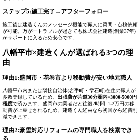
ステップ5:施工完了→アフターフォロー
施工後は建造くんのメッセージ機能で職人に質問・点検依頼
が可能。万が一トラブルが起きても株式会社建造(創業37年)
がサポートに入るため安心です。
八幡平市×建造くんが選ばれる3つの理
由
理由1:盛岡市・花巻市より移動費が安い地元職人
八幡平市内または隣接自治体(岩手町・雫石町)在住の職人が
多数登録しているため、
出張費が片道30分圏内=3000-5000円
程度
で済みます。盛岡市の業者だと往復2時間=1-2万円の移
動費が上乗せされるため、建造くん経由なら初回から経費削
減できます。
理由2:豪雪対応リフォームの専門職人を検索でき
る