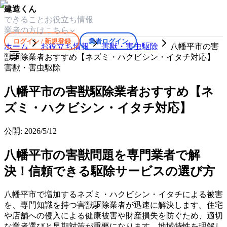
建造くん
できること
お役立ち情報
業者の方はこちら
ログイン / 新規登録
業者ログイン
ホーム
お役立ち情報
害獣・害虫駆除
八幡平市の害
獣駆除業者おすすめ【ネズミ・ハクビシン・イタチ対応】
害獣・害虫駆除
八幡平市の害獣駆除業者おすすめ【ネ
ズミ・ハクビシン・イタチ対応】
公開:
2026/5/12
八幡平市の害獣問題を専門業者で解
決！信頼できる駆除サービスの選び方
八幡平市で増加するネズミ・ハクビシン・イタチによる被害
を、専門知識を持つ害獣駆除業者が迅速に解決します。住宅
や店舗への侵入による健康被害や財産損失を防ぐため、適切
な業者選びと早期対策が重要になります。地域特性を理解し