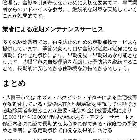
管理も、害獣を引き寄せないために大切な要素です。専門業
者からのアドバイスを参考に、継続的な対策を実施していく
ことが効果的です。
業者による定期メンテナンスサービス
多くの駆除業者では、再発防止のための定期点検サービスを
提供しています。季節の変わり目や害獣の活動が活発になる
時期に合わせた点検により、早期発見・早期対応が可能とな
ります。八幡平市の自然環境を考慮した予防策を継続するこ
とで、長期的に安心できる住環境を維持できるでしょう。
まとめ
• 八幡平市では ネズミ・ハクビシン・イタチによる住宅被害
が深刻化している • 資格保有と地域実績を重視して信頼でき
る駆除業者を選ぶことが重要 • 駆除料金は被害規模により
15,000円から80,000円程度の幅がある • アフターサポートと
保証内容の確認で長期的な安心を確保できる • 家庭での予防
策と業者による定期点検で再発を効果的に防げる