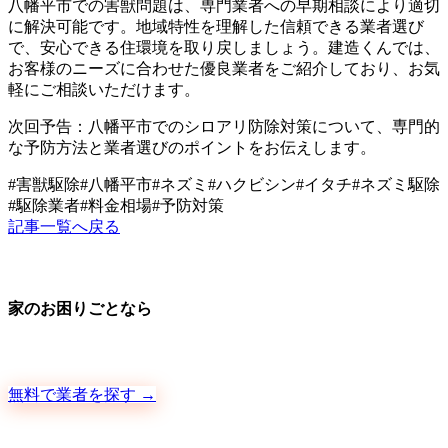
八幡平市での害獣問題は、専門業者への早期相談により適切
に解決可能です。地域特性を理解した信頼できる業者選び
で、安心できる住環境を取り戻しましょう。建造くんでは、
お客様のニーズに合わせた優良業者をご紹介しており、お気
軽にご相談いただけます。
次回予告：八幡平市でのシロアリ防除対策について、専門的
な予防方法と業者選びのポイントをお伝えします。
#
害獣駆除
#
八幡平市
#
ネズミ
#
ハクビシン
#
イタチ
#
ネズミ駆除
#
駆除業者
#
料金相場
#
予防対策
記事一覧へ戻る
家のお困りごとなら
地元の職人さんに、手数料ゼロで直接ご依頼いただけます
無料で業者を探す →