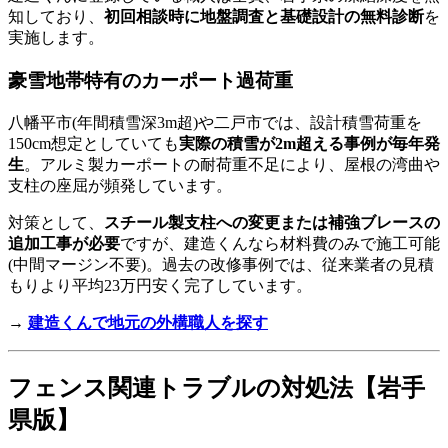
知しており、
初回相談時に地盤調査と基礎設計の無料診断
を
実施します。
豪雪地帯特有のカーポート過荷重
八幡平市(年間積雪深3m超)や二戸市では、設計積雪荷重を
150cm想定としていても
実際の積雪が2m超える事例が毎年発
生
。アルミ製カーポートの耐荷重不足により、屋根の湾曲や
支柱の座屈が頻発しています。
対策として、
スチール製支柱への変更または補強ブレースの
追加工事が必要
ですが、建造くんなら材料費のみで施工可能
(中間マージン不要)。過去の改修事例では、従来業者の見積
もりより平均23万円安く完了しています。
→
建造くんで地元の外構職人を探す
フェンス関連トラブルの対処法【岩手
県版】