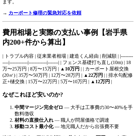
ます。
→
カーポート修理の緊急対応を依頼
費用相場と実際の支払い事例【岩手県
内200+件から算出】
| トラブル内容 | 従来業者相場 | 建造くん経由 | 削減額 | |--------
----|------------|------------|-------| | フェンス基礎打ち直し(10m) | 18
万〜25万円 | 8万〜15万円 |
▲10万円
| | カーポート屋根交換
(20㎡) | 35万〜50万円 | 12万〜28万円 |
▲22万円
| | 排水勾配修
正+樋交換 | 15万〜22万円 | 5万〜10万円 |
▲12万円
|
なぜこれほど安いのか?
中間マージン完全ゼロ
— 大手は工事費の30〜40%を手
数料徴収
材料の直接仕入れ
— 職人が問屋価格で調達
移動コスト最小化
— 地元職人だから出張費不要