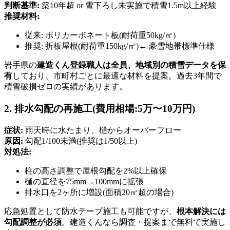
判断基準:
築10年超 or 雪下ろし未実施で積雪1.5m以上経験
推奨材料:
従来: ポリカーボネート板(耐荷重50kg/㎡)
推奨: 折板屋根(耐荷重150kg/㎡)← 豪雪地帯標準仕様
岩手県の
建造くん登録職人は全員、地域別の積雪データを保
有
しており、市町村ごとに最適な材料を提案。過去3年間で
積雪破損ゼロの実績があります。
2. 排水勾配の再施工(費用相場:5万〜10万円)
症状:
雨天時に水たまり、樋からオーバーフロー
原因:
勾配1/100未満(推奨は1/50以上)
対処法:
柱の高さ調整で屋根勾配を2%以上確保
樋の直径を75mm→100mmに拡張
排水口を2ヶ所に増設(面積20㎡超の場合)
応急処置として防水テープ施工も可能ですが、
根本解決には
勾配調整が必須
。建造くんなら調査・提案まで無料で実施し