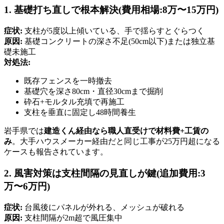
1. 基礎打ち直しで根本解決(費用相場:8万〜15万円)
症状:
支柱が5度以上傾いている、手で揺らすとぐらつく
原因:
基礎コンクリートの深さ不足(50cm以下)または独立基
礎未施工
対処法:
既存フェンスを一時撤去
基礎穴を深さ80cm・直径30cmまで掘削
砕石+モルタル充填で再施工
支柱を垂直に固定し48時間養生
岩手県では
建造くん経由なら職人直受けで材料費+工賃の
み
。大手ハウスメーカー経由だと同じ工事が25万円超になる
ケースも報告されています。
2. 風害対策は支柱間隔の見直しが鍵(追加費用:3
万〜6万円)
症状:
台風後にパネルが外れる、メッシュが破れる
原因:
支柱間隔が2m超で風圧集中