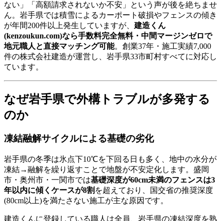
ない」「高額請求されないか不安」という声が後を絶ちませ
ん。岩手県では積雪によるカーポート破損やフェンスの傾き
が年間200件以上発生していますが、
建造くん
(kenzoukun.com)なら手数料完全無料・中間マージンゼロで
地元職人と直接マッチング可能
。創業37年・施工実績7,000
件の株式会社建造が運営し、岩手県33市町村すべてに対応し
ています。
なぜ岩手県で外構トラブルが多発する
のか
凍結融解サイクルによる基礎の劣化
岩手県の冬季は氷点下10℃を下回る日も多く、地中の水分が
凍結→融解を繰り返すことで地盤が不安定化します。盛岡
市・奥州市・一関市では
基礎深度が60cm未満のフェンスは3
年以内に傾くケースが8割
を超えており、国交省の推奨深度
(80cm以上)を満たさない施工が主な原因です。
建造くんに登録している職人は全員、岩手県の凍結深度を熟