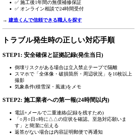
✅ 施工後1年間の無償補修保証
✅ オンライン相談で24時間受付
→
建造くんで信頼できる職人を探す
トラブル発生時の正しい対応手順
STEP1: 安全確保と証拠記録(発生当日)
倒壊リスクがある場合は立入禁止テープで隔離
スマホで「全体像・破損箇所・周辺状況」を10枚以上
撮影
気象条件(積雪深・風速)をメモ
STEP2: 施工業者への第一報(24時間以内)
電話+メールで二重連絡(記録を残すため)
「○月○日○時に△△の症状を確認。至急対応願いま
す」と簡潔に伝える
返答がない場合は内容証明郵便で再通知