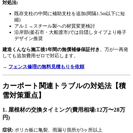
対処法:
既存支柱の中間に補助支柱を追加(間隔1.5m以下に短
縮)
アルミ→スチール製への材質変更検討
沿岸部(釜石市・大船渡市)では目隠しタイプより格子
デザイン推奨
建造くんなら施工後1年間の無償補修保証付き
。万が一再発
しても追加費用ゼロで対応します。
→
フェンス修理の無料見積もりを依頼
カーポート関連トラブルの対処法【積
雪対策重点】
1. 屋根材の交換タイミング(費用相場:12万〜28万
円)
症状:
ポリカ板に亀裂、雨漏り箇所が3ヶ所以上