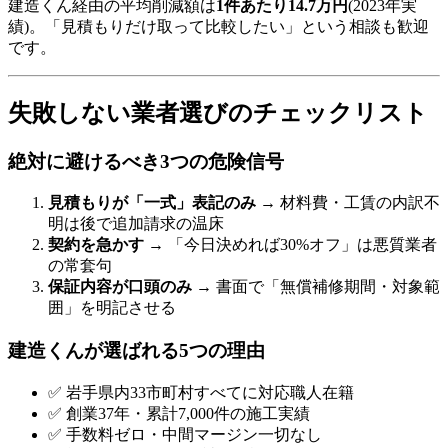
建造くん経由の平均削減額は
1件あたり14.7万円
(2023年実
績)。「見積もりだけ取って比較したい」という相談も歓迎
です。
失敗しない業者選びのチェックリスト
絶対に避けるべき3つの危険信号
見積もりが「一式」表記のみ
→ 材料費・工賃の内訳不
明は後で追加請求の温床
契約を急かす
→ 「今日決めれば30%オフ」は悪質業者
の常套句
保証内容が口頭のみ
→ 書面で「無償補修期間・対象範
囲」を明記させる
建造くんが選ばれる5つの理由
✅ 岩手県内33市町村すべてに対応職人在籍
✅ 創業37年・累計7,000件の施工実績
✅ 手数料ゼロ・中間マージン一切なし