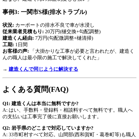
事例3: 一関市S様(排水トラブル)
状況:
カーポートの排水不良で車が水浸し
従来業者見積もり:
20万円(樋交換+勾配調整)
建造くん経由:
7万円(勾配微調整+樋清掃)
工期:
1日間
お客様の声:
「大掛かりな工事が必要と言われたが、建造く
んの職人は最小限の施工で解決してくれた」
→
建造くんで同じように解決する
よくある質問(FAQ)
Q1: 建造くんは本当に無料ですか?
A: はい、手数料・登録料・相談料すべて無料です。職人へ
の支払いは工事完了後に直接お願いします。
Q2: 岩手県のどこまで対応していますか?
A: 33市町村すべて対応。山間部(西和賀町・葛巻町等)も職人