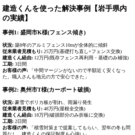
建造くんを使った解決事例【岩手県内
の実績】
事例1: 盛岡市K様(フェンス傾き)
状況:
築8年のアルミフェンス10mが全体的に傾斜
従来業者見積もり:
25万円(基礎打ち直し+フェンス交換)
建造くん経由:
12万円(既存フェンス再利用・基礎のみ補強)
工期:
3日間
お客様の声:
「中間マージンがないので半額近く安くなっ
た。職人さんも地元の方で安心できた」
事例2: 奥州市T様(カーポート破損)
状況:
豪雪でポリカ板が割れ、雨漏り発生
従来業者見積もり:
48万円(屋根全交換)
建造くん経由:
18万円(破損部分のみ折板に交換)
工期:
2日間
お客様の声:
「積雪対策まで提案してもらい、翌年の冬も問
題なし。建造くんの保証制度も心強い」