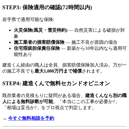
STEP3: 保険適用の確認(72時間以内)
岩手県で適用可能な保険:
火災保険(風災・雪災特約)
— 自然災害による破損が対
象
施工業者の損害賠償保険
— 施工不良が原因の場合
住宅瑕疵担保責任保険
— 新築から10年以内なら適用可
能性あり
建造くん経由の職人は全員、損害賠償保険加入済み。万が一
の施工不良でも
最大1,000万円まで補償
されます。
STEP4: 建造くんで無料セカンドオピニオン
既存業者の見積もりに疑問がある場合、
建造くんなら別の職
人による無料診断が可能
。「本当にこの工事が必要か?」
「相場は妥当か?」をプロ視点で判定します。
→
今すぐ無料相談を予約