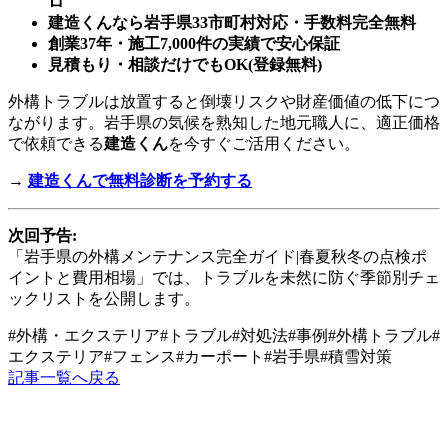
ロ
建造くんなら岩手県33市町村対応・手数料完全無料
創業37年・施工7,000件の実績で安心保証
見積もり・相談だけでもOK(登録無料)
外構トラブルは放置すると倒壊リスクや財産価値の低下につ
ながります。岩手県の気候を熟知した地元職人に、適正価格
で依頼できる
建造くん
を今すぐご活用ください。
→
建造くんで無料診断を予約する
次回予告:
「岩手県の外構メンテナンス完全ガイド|春夏秋冬の点検ポ
イントと費用相場」では、トラブルを未然に防ぐ季節別チェ
ックリストを公開します。
#
外構・エクステリア
#
トラブル
#
対処法
#
事例
#
外構トラブル
#
エクステリア
#
フェンス
#
カーポート
#
岩手県
#
積雪対策
記事一覧へ戻る