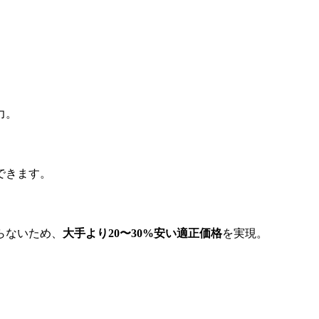
力。
できます。
らないため、
大手より20〜30%安い適正価格
を実現。