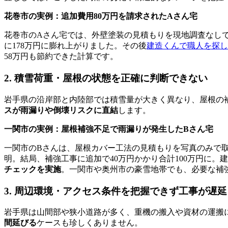
花巻市の実例：追加費用80万円を請求されたAさん宅
花巻市のAさん宅では、外壁塗装の見積もりを現地調査なしで
に178万円に膨れ上がりました。その後
建造くんで職人を探し
58万円も節約できた計算です。
2. 積雪荷重・屋根の状態を正確に判断できない
岩手県の沿岸部と内陸部では積雪量が大きく異なり、屋根の
スが雨漏りや倒壊リスクに直結
します。
一関市の実例：屋根補強不足で雨漏りが発生したBさん宅
一関市のBさんは、屋根カバー工法の見積もりを写真のみで
明。結局、補強工事に追加で40万円かかり合計100万円に。建
チェックを実施
。一関市や奥州市の豪雪地帯でも、必要な補
3. 周辺環境・アクセス条件を把握できず工事が遅延
岩手県は山間部や狭小道路が多く、重機の搬入や資材の運搬
間延びる
ケースも珍しくありません。