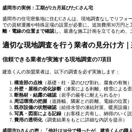
盛岡市の実例：工期が2カ月延びたCさん宅
盛岡市の住宅密集地に住むCさんは、現地調査なしでリフォ
での資材運搬や特殊足場の設置が必要に。追加費用30万円と
離・電線の位置まで確認
し、最適な施工計画を立てるため、
適切な現地調査を行う業者の見分け方｜
信頼できる業者が実施する現地調査の7項目
建造くんの加盟業者は、以下の調査を必ず実施します：
構造部の点検
（基礎・柱・梁のひび割れ、腐食の有無）
外壁・屋根の劣化診断
（凍害による剥離、積雪による歪
断熱材・結露の確認
（岩手の厳冬に耐えられるか）
周辺環境の把握
（道路幅、隣家との距離、電線の位置）
既存設備の状態確認
（給排水管の凍結対策、暖房設備）
写真・図面による記録
（お客様と共有し、納得のいく説
費用の透明化
（調査結果をもとに詳細な内訳を提示）
盛岡市Dさんの声：「他社は30分で帰ったが、建造くんの職