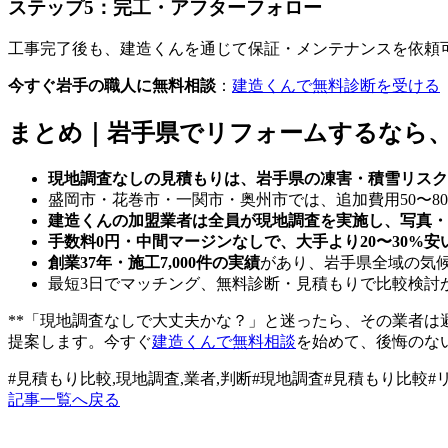
ステップ5：完工・アフターフォロー
工事完了後も、建造くんを通じて保証・メンテナンスを依頼可
今すぐ岩手の職人に無料相談
：
建造くんで無料診断を受ける
まとめ｜岩手県でリフォームするなら
現地調査なしの見積もりは、岩手県の凍害・積雪リスク
盛岡市・花巻市・一関市・奥州市では、追加費用50〜8
建造くんの加盟業者は全員が現地調査を実施し、写真・
手数料0円・中間マージンなしで、大手より20〜30%安
創業37年・施工7,000件の実績
があり、岩手県全域の気
最短3日でマッチング、無料診断・見積もりで比較検討
**「現地調査なしで大丈夫かな？」と迷ったら、その業者は
提案します。今すぐ
建造くんで無料相談
を始めて、後悔のな
#
見積もり比較,現地調査,業者,判断
#
現地調査
#
見積もり比較
#
記事一覧へ戻る