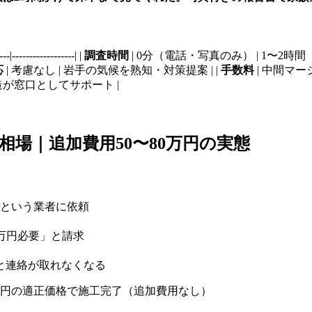
--------------| |
調査時間
| 0分（電話・写真のみ） | 1〜2時間
応
| 考慮なし | 岩手の気候を熟知・対策提案 | |
手数料
| 中間マージ
建造が窓口としてサポート |
場｜追加費用50〜80万円の実態
という業者に依頼
万円必要」と請求
と連絡が取れなくなる
万円の適正価格で施工完了（追加費用なし）