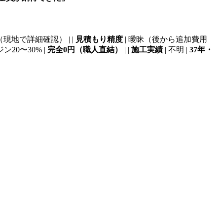
（現地で詳細確認） | |
見積もり精度
| 曖昧（後から追加費用
ン20〜30% |
完全0円（職人直結）
| |
施工実績
| 不明 |
37年・