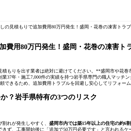
しの見積もりで追加費用80万円発生！盛岡・花巻の凍害トラ
加費用80万円発生！盛岡・花巻の凍害ト
見積もりを出す業者は絶対に避けてください。**盛岡市や花
創業37年・施工7,000件の実績を持つ岩手県専門の職人マッチ
依頼できるため、追加費用トラブルを回避し安心してリフォー
か？岩手県特有の3つのリスク
び割れが発生しやすく、
盛岡市内では築15年以上の住宅の約6
できず、工事開始後に「追加で50万円必要です」と言われるケ