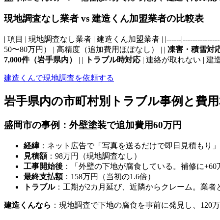
現地調査なし業者 vs 建造くん加盟業者の比較表
| 項目 | 現地調査なし業者 | 建造くん加盟業者 | |------|------------------|----
50〜80万円） | 高精度（追加費用ほぼなし） | |
凍害・積雪対
7,000件（岩手県内）
| |
トラブル時対応
| 連絡が取れない | 
建造くんで現地調査を依頼する
岩手県内の市町村別トラブル事例と費用相
盛岡市の事例：外壁塗装で追加費用60万円
経緯
：ネット広告で「写真を送るだけで即日見積もり」
見積額
：98万円（現地調査なし）
工事開始後
：「外壁の下地が腐食している。補修に+60
最終支払額
：158万円（当初の1.6倍）
トラブル
：工期が2カ月延び、近隣からクレーム。業者
建造くんなら
：現地調査で下地の腐食を事前に発見し、120