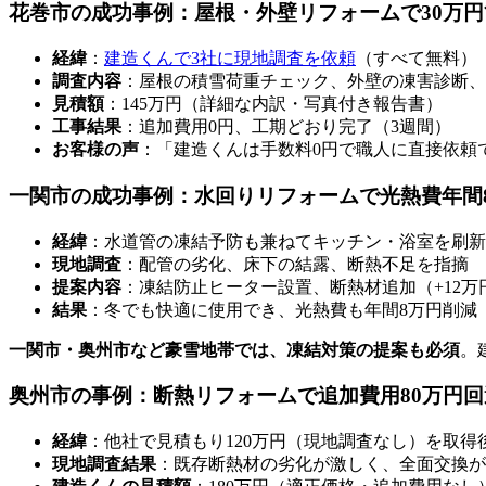
花巻市の成功事例：屋根・外壁リフォームで30万円
経緯
：
建造くんで3社に現地調査を依頼
（すべて無料）
調査内容
：屋根の積雪荷重チェック、外壁の凍害診断、
見積額
：145万円（詳細な内訳・写真付き報告書）
工事結果
：追加費用0円、工期どおり完了（3週間）
お客様の声
：「建造くんは手数料0円で職人に直接依頼
一関市の成功事例：水回りリフォームで光熱費年間
経緯
：水道管の凍結予防も兼ねてキッチン・浴室を刷新
現地調査
：配管の劣化、床下の結露、断熱不足を指摘
提案内容
：凍結防止ヒーター設置、断熱材追加（+12万
結果
：冬でも快適に使用でき、光熱費も年間8万円削減
一関市・奥州市など豪雪地帯では、凍結対策の提案も必須
。
奥州市の事例：断熱リフォームで追加費用80万円回
経緯
：他社で見積もり120万円（現地調査なし）を取
現地調査結果
：既存断熱材の劣化が激しく、全面交換が