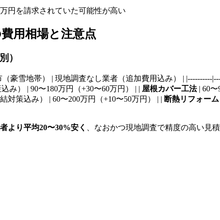
）
0万円を請求されていた可能性が高い
の費用相場と注意点
村別）
費用込み） | |----------|-------------------------------|----
込み） | 90〜180万円（+30〜60万円） | |
屋根カバー工法
| 60
凍結対策込み） | 60〜200万円（+10〜50万円） | |
断熱リフォーム
より平均20〜30%安く
、なおかつ現地調査で精度の高い見積