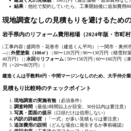
建造くんの見積額
：180万円（適正価格・追加費用なし
結果
：他社で契約していたら、工事開始後に追加費用8
現地調査なしの見積もりを避けるため
岩手県内のリフォーム費用相場（2024年版・市町
| 工事内容 | 盛岡市・花巻市（建造くん平均） | 一関市・奥州市（豪雪地帯） | 現地調査なし業者（追加
---| |
外壁塗装（100㎡）
| 80〜120万円 | 90〜130万円（積雪対策
40万円） | |
水回りリフォーム
| 50〜150万円 | 60〜160万円（
円（+20〜80万円） |
建造くんは手数料0円・中間マージンなしのため、大手仲介業者
見積もり比較時のチェックポイント
現地調査の実施有無
（必須条件）
調査時間
（最低1時間以上が目安。30分以内は要注意）
写真・図面の提示
（口頭だけは信用しない）
内訳の詳細度
（「一式」が多い見積もりは要注意）
追加費用の説明
（どんな場合に発生するか事前確認）