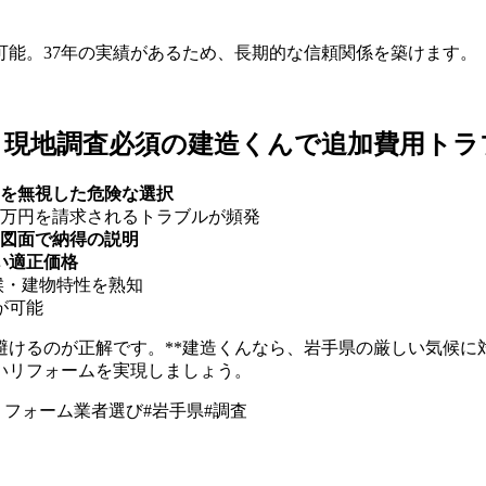
能。37年の実績があるため、長期的な信頼関係を築けます。
、現地調査必須の建造くんで追加費用トラ
を無視した危険な選択
0万円を請求されるトラブルが頻発
図面で納得の説明
い適正価格
候・建物特性を熟知
が可能
避けるのが正解です。**建造くんなら、岩手県の厳しい気候
いリフォームを実現しましょう。
リフォーム業者選び
#
岩手県
#
調査