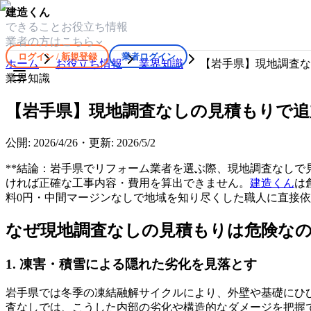
建造くん
できること
お役立ち情報
業者の方はこちら
ログイン / 新規登録
業者ログイン
ホーム
お役立ち情報
業界知識
【岩手県】現地調査な
業界知識
【岩手県】現地調査なしの見積もりで追
公開:
2026/4/26
・
更新:
2026/5/2
**結論：岩手県でリフォーム業者を選ぶ際、現地調査なしで
ければ正確な工事内容・費用を算出できません。
建造くん
は
料0円・中間マージンなしで地域を知り尽くした職人に直接
なぜ現地調査なしの見積もりは危険なの
1. 凍害・積雪による隠れた劣化を見落とす
岩手県では冬季の凍結融解サイクルにより、外壁や基礎にひ
査なしでは、こうした内部の劣化や構造的なダメージを把握