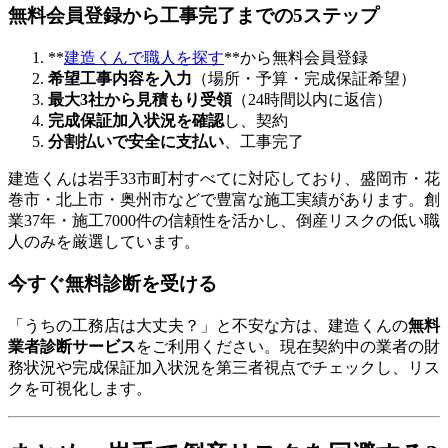
無料会員登録から工事完了までの5ステップ
**
建造くんで職人を探す
**から無料会員登録
希望工事内容を入力
（場所・予算・完成保証希望）
最大3社から見積もり受領
（24時間以内に返信）
完成保証加入状況を確認
し、契約
分割払いで安全に支払い
、工事完了
建造くんは岩手33市町村すべてに対応しており、盛岡市・花
巻市・北上市・奥州市などで豊富な施工実績があります。創
業37年・施工7000件の信頼性を活かし、倒産リスクの低い職
人のみを厳選しています。
今すぐ無料診断を受ける
「うちの工務店は大丈夫？」と不安な方は、建造くんの
無料
業者診断サービス
をご利用ください。現在契約中の業者の財
務状況や完成保証加入状況を第三者視点でチェックし、リス
クを可視化します。