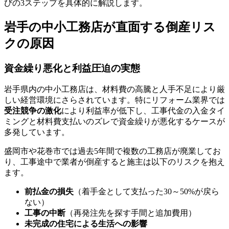
びの3ステップを具体的に解説します。
岩手の中小工務店が直面する倒産リス
クの原因
資金繰り悪化と利益圧迫の実態
岩手県内の中小工務店は、材料費の高騰と人手不足により厳
しい経営環境にさらされています。特にリフォーム業界では
受注競争の激化
により利益率が低下し、工事代金の入金タイ
ミングと材料費支払いのズレで資金繰りが悪化するケースが
多発しています。
盛岡市や花巻市では過去5年間で複数の工務店が廃業してお
り、工事途中で業者が倒産すると施主は以下のリスクを抱え
ます。
前払金の損失
（着手金として支払った30～50%が戻ら
ない）
工事の中断
（再発注先を探す手間と追加費用）
未完成の住宅による生活への影響