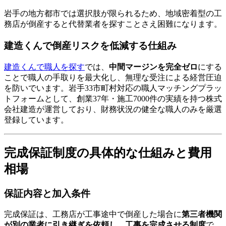
岩手の地方都市では選択肢が限られるため、地域密着型の工
務店が倒産すると代替業者を探すことさえ困難になります。
建造くんで倒産リスクを低減する仕組み
建造くんで職人を探す
では、
中間マージンを完全ゼロ
にする
ことで職人の手取りを最大化し、無理な受注による経営圧迫
を防いでいます。岩手33市町村対応の職人マッチングプラッ
トフォームとして、創業37年・施工7000件の実績を持つ株式
会社建造が運営しており、財務状況の健全な職人のみを厳選
登録しています。
完成保証制度の具体的な仕組みと費用
相場
保証内容と加入条件
完成保証は、工務店が工事途中で倒産した場合に
第三者機関
が別の業者に引き継ぎを依頼し、工事を完成させる制度
で