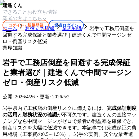
建造くん
できること
お役立ち情報
業者の方はこちら
ログイン / 新規登録
業者ログイン
ホーム
お役立ち情報
業界知識
岩手で工務店倒産を
回避する完成保証と業者選び｜建造くんで中間マージンゼ
ロ・倒産リスク低減
業界知識
岩手で工務店倒産を回避する完成保証
と業者選び｜建造くんで中間マージン
ゼロ・倒産リスク低減
公開:
2026/4/26
・
更新:
2026/5/2
岩手県内で工務店の倒産リスクに備えるには、
完成保証制度
の活用
と
財務状況の確認
が不可欠です。建造くんの直接マッ
チングなら中間マージンがゼロで業者の利益率を確保でき、
倒産リスクを大幅に低減できます。本記事では完成保証の費
用相場（工事費の0.5～1.5%）、岩手の実例、安全な業者選