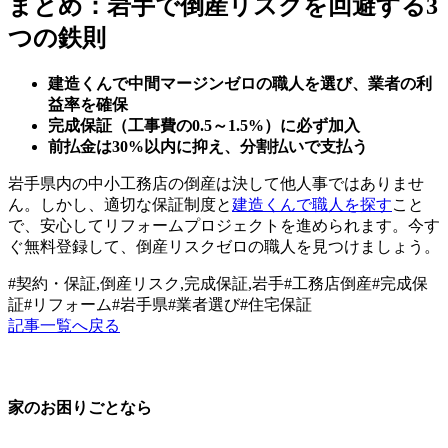
まとめ：岩手で倒産リスクを回避する3
つの鉄則
建造くんで中間マージンゼロの職人を選び、業者の利
益率を確保
完成保証（工事費の0.5～1.5%）に必ず加入
前払金は30%以内に抑え、分割払いで支払う
岩手県内の中小工務店の倒産は決して他人事ではありませ
ん。しかし、適切な保証制度と
建造くんで職人を探す
こと
で、安心してリフォームプロジェクトを進められます。今す
ぐ無料登録して、倒産リスクゼロの職人を見つけましょう。
#
契約・保証,倒産リスク,完成保証,岩手
#
工務店倒産
#
完成保
証
#
リフォーム
#
岩手県
#
業者選び
#
住宅保証
記事一覧へ戻る
家のお困りごとなら
地元の職人さんに、手数料ゼロで直接ご依頼いただけます