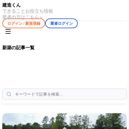
建造くん
できること
お役立ち情報
業者の方はこちら
ログイン / 新規登録
業者ログイン
ホーム
お役立ち情報
新築
新築
の記事一覧
岩手県の
新築
に関する記事を
4
件掲載。費用相場や業者選び
のポイントをまとめてご覧いただけます。
4
件の記事