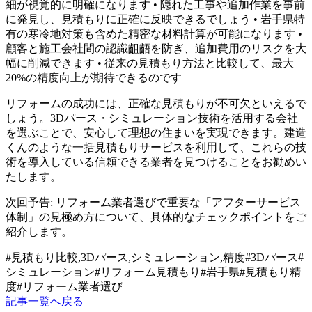
細が視覚的に明確になります • 隠れた工事や追加作業を事前
に発見し、見積もりに正確に反映できるでしょう • 岩手県特
有の寒冷地対策も含めた精密な材料計算が可能になります •
顧客と施工会社間の認識齟齬を防ぎ、追加費用のリスクを大
幅に削減できます • 従来の見積もり方法と比較して、最大
20%の精度向上が期待できるのです
リフォームの成功には、正確な見積もりが不可欠といえるで
しょう。3Dパース・シミュレーション技術を活用する会社
を選ぶことで、安心して理想の住まいを実現できます。建造
くんのような一括見積もりサービスを利用して、これらの技
術を導入している信頼できる業者を見つけることをお勧めい
たします。
次回予告: リフォーム業者選びで重要な「アフターサービス
体制」の見極め方について、具体的なチェックポイントをご
紹介します。
#
見積もり比較,3Dパース,シミュレーション,精度
#
3Dパース
#
シミュレーション
#
リフォーム見積もり
#
岩手県
#
見積もり精
度
#
リフォーム業者選び
記事一覧へ戻る