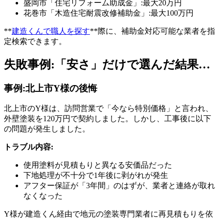
盛岡市「住宅リフォーム助成金」:最大20万円
花巻市「木造住宅耐震改修補助金」:最大100万円
**
建造くんで職人を探す
**際に、補助金対応可能な業者を指
定検索できます。
失敗事例:「安さ」だけで選んだ結果…
事例:北上市Y様の後悔
北上市のY様は、訪問営業で「今なら特別価格」と言われ、
外壁塗装を120万円で契約しました。しかし、工事後に以下
の問題が発生しました。
トラブル内容:
使用塗料が見積もりと異なる安価品だった
下地処理が不十分で1年後に剥がれが発生
アフター保証が「3年間」のはずが、業者と連絡が取れ
なくなった
Y様が建造くん経由で地元の塗装専門業者に再見積もりを依