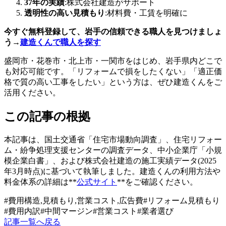
37年の実績
:株式会社建造がサポート
透明性の高い見積もり
:材料費・工賃を明確に
今すぐ無料登録して、岩手の信頼できる職人を見つけましょ
う→
建造くんで職人を探す
盛岡市・花巻市・北上市・一関市をはじめ、岩手県内どこで
も対応可能です。「リフォームで損をしたくない」「適正価
格で質の高い工事をしたい」という方は、ぜひ建造くんをご
活用ください。
この記事の根拠
本記事は、国土交通省「住宅市場動向調査」、住宅リフォー
ム・紛争処理支援センターの調査データ、中小企業庁「小規
模企業白書」、および株式会社建造の施工実績データ(2025
年3月時点)に基づいて執筆しました。建造くんの利用方法や
料金体系の詳細は**
公式サイト
**をご確認ください。
#
費用構造,見積もり,営業コスト,広告費
#
リフォーム見積もり
#
費用内訳
#
中間マージン
#
営業コスト
#
業者選び
記事一覧へ戻る