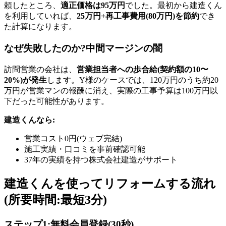
頼したところ、
適正価格は95万円
でした。最初から建造くん
を利用していれば、
25万円+再工事費用(80万円)を節約
でき
た計算になります。
なぜ失敗したのか?中間マージンの闇
訪問営業の会社は、
営業担当者への歩合給(契約額の10〜
20%)が発生
します。Y様のケースでは、120万円のうち約20
万円が営業マンの報酬に消え、実際の工事予算は100万円以
下だった可能性があります。
建造くんなら:
営業コスト0円(ウェブ完結)
施工実績・口コミを事前確認可能
37年の実績を持つ株式会社建造がサポート
建造くんを使ってリフォームする流れ
(所要時間:最短3分)
ステップ1:無料会員登録(30秒)