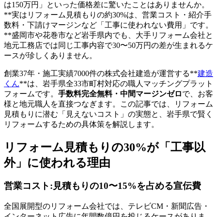
は150万円」といった価格差に驚いたことはありませんか。
**実はリフォーム見積もりの約30%は、営業コスト・紹介手
数料・下請けマージンなど「工事に使われない費用」です。
**盛岡市や花巻市など岩手県内でも、大手リフォーム会社と
地元工務店では同じ工事内容で30〜50万円の差が生まれるケ
ースが珍しくありません。
創業37年・施工実績7000件の株式会社建造が運営する**
建造
くん
**は、岩手県全33市町村対応の職人マッチングプラット
フォームです。
手数料完全無料・中間マージンゼロ
で、お客
様と地元職人を直接つなぎます。この記事では、リフォーム
見積もりに潜む「見えないコスト」の実態と、岩手県で賢く
リフォームするための具体策を解説します。
リフォーム見積もりの30%が「工事以
外」に使われる理由
営業コスト:見積もりの10〜15%を占める宣伝費
全国展開型のリフォーム会社では、テレビCM・新聞広告・
インターネット広告に年間数億円を投じるケースがありま