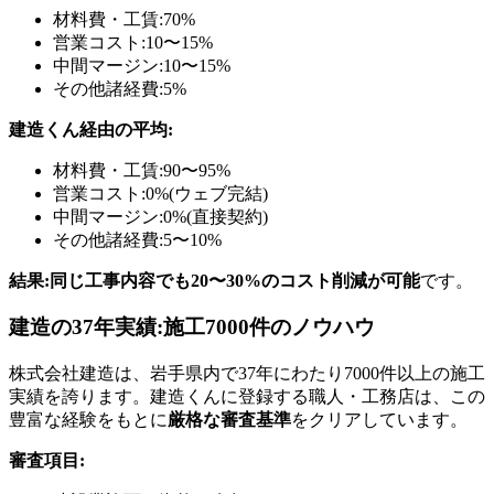
材料費・工賃:70%
営業コスト:10〜15%
中間マージン:10〜15%
その他諸経費:5%
建造くん経由の平均:
材料費・工賃:90〜95%
営業コスト:0%(ウェブ完結)
中間マージン:0%(直接契約)
その他諸経費:5〜10%
結果:同じ工事内容でも20〜30%のコスト削減が可能
です。
建造の37年実績:施工7000件のノウハウ
株式会社建造は、岩手県内で37年にわたり7000件以上の施工
実績を誇ります。建造くんに登録する職人・工務店は、この
豊富な経験をもとに
厳格な審査基準
をクリアしています。
審査項目: