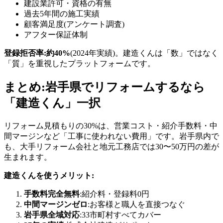
建設業許可・資格の有無
過去5年間の施工実績
顧客満足度(アンケート調査)
アフター保証体制
登録拒否率:約40%
(2024年実績)。建造くんは「数」ではなく
「質」を重視したプラットフォームです。
まとめ:岩手県でリフォームするなら
「建造くん」一択
リフォーム見積もりの30%は、営業コスト・紹介手数料・中
間マージンなど「工事に使われない費用」です。岩手県内で
も、大手リフォーム会社と地元工務店では30〜50万円の差が
生まれます。
建造くんを使うメリット:
手数料完全無料
:紹介料・登録料0円
中間マージンゼロ
:お客様と職人を直接つなぐ
岩手県全域対応
:33市町村すべてカバー