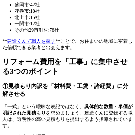
盛岡市:42社
花巻市:18社
北上市:15社
一関市:12社
その他29市町村:78社
**
建造くんで職人を探す
**ことで、お住まいの地域に密着し
た信頼できる業者と出会えます。
リフォーム費用を「工事」に集中させ
る3つのポイント
①見積もり内訳を「材料費・工賃・諸経費」に分
解させる
「一式」という曖昧な表記ではなく、
具体的な数量・単価が
明記された見積もり
を求めましょう。建造くんに登録する職
人は、透明性の高い見積もりを提出するよう指導されていま
す。