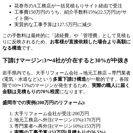
花巻市のA工務店が一括見積もりサイト経由で受注
工事費150万円のうち、紹介手数料15%(22.5万円)がサ
イト側へ
実質的な工事予算は127.5万円に減少
この手数料は最終的に「諸経費」や「管理費」として見積も
りに反映されるため、
お客様が直接依頼した場合より高額に
なる構造
です。
下請けマージン:3〜4社が介在すると30%が中抜き
岩手県内でも、大手リフォーム会社→地元工務店→専門業者
(電気・水道など)という
多重下請け構造
が一般的です。各段
階で10〜15%のマージンが発生するため、
実際の職人に届く
金額は見積もりの70%程度
になります。
盛岡市での実例(200万円のリフォーム):
大手リフォーム会社が受注:200万円
地元工務店へ外注(マージン15%):170万円
専門業者へ再外注(マージン10%):153万円
実際の工事予算:153万円(見積もりの76.5%)