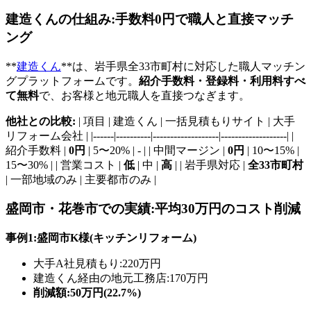
建造くんの仕組み:手数料0円で職人と直接マッチ
ング
**
建造くん
**は、岩手県全33市町村に対応した職人マッチン
グプラットフォームです。
紹介手数料・登録料・利用料すべ
て無料
で、お客様と地元職人を直接つなぎます。
他社との比較:
| 項目 | 建造くん | 一括見積もりサイト | 大手
リフォーム会社 | |------|----------|-------------------|-------------------| |
紹介手数料 |
0円
| 5〜20% | - | | 中間マージン |
0円
| 10〜15% |
15〜30% | | 営業コスト |
低
| 中 |
高
| | 岩手県対応 |
全33市町村
| 一部地域のみ | 主要都市のみ |
盛岡市・花巻市での実績:平均30万円のコスト削減
事例1:盛岡市K様(キッチンリフォーム)
大手A社見積もり:220万円
建造くん経由の地元工務店:170万円
削減額:50万円(22.7%)