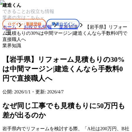
建造くん
できること
お役立ち情報
業者の方はこちら
ログイン / 新規登録
業者ログイン
ホーム
お役立ち情報
業界知識
【岩手県】リフォー
ム見積もりの30%は中間マージン|建造くんなら手数料0円で
直接職人へ
業界知識
【岩手県】リフォーム見積もりの30%
は中間マージン|建造くんなら手数料0
円で直接職人へ
公開:
2026/1/1
・
更新:
2026/4/7
なぜ同じ工事でも見積もりに50万円も
差が出るのか
岩手県内でリフォームを検討する際、「A社は200万円、B社