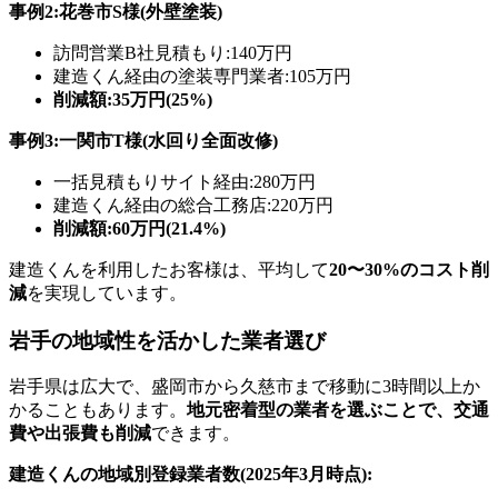
事例2:花巻市S様(外壁塗装)
訪問営業B社見積もり:140万円
建造くん経由の塗装専門業者:105万円
削減額:35万円(25%)
事例3:一関市T様(水回り全面改修)
一括見積もりサイト経由:280万円
建造くん経由の総合工務店:220万円
削減額:60万円(21.4%)
建造くんを利用したお客様は、平均して
20〜30%のコスト削
減
を実現しています。
岩手の地域性を活かした業者選び
岩手県は広大で、盛岡市から久慈市まで移動に3時間以上か
かることもあります。
地元密着型の業者を選ぶことで、交通
費や出張費も削減
できます。
建造くんの地域別登録業者数(2025年3月時点):