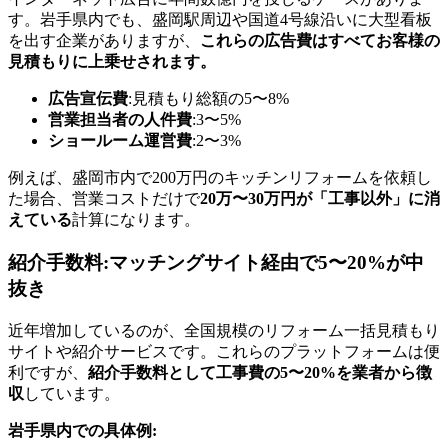
す。岩手県内でも、盛岡駅周辺や国道4号線沿いに大型看板
を出す企業がありますが、
これらの広告費はすべてお客様の
見積もりに上乗せされます。
広告宣伝費
:見積もり総額の5〜8%
営業担当者の人件費
:3〜5%
ショールーム運営費
:2〜3%
例えば、盛岡市内で200万円のキッチンリフォームを依頼し
た場合、営業コストだけで
20万〜30万円が「工事以外」に消
えている
計算になります。
紹介手数料:マッチングサイト経由で5〜20%が中
抜き
近年増加しているのが、全国規模のリフォーム一括見積もり
サイトや紹介サービスです。これらのプラットフォームは便
利ですが、
紹介手数料として工事費の5〜20%を業者から徴
収
しています。
岩手県内での具体例: